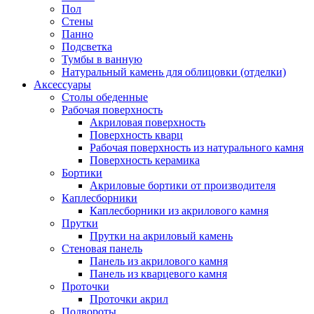
Пол
Стены
Панно
Подсветка
Тумбы в ванную
Натуральный камень для облицовки (отделки)
Аксессуары
Столы обеденные
Рабочая поверхность
Акриловая поверхность
Поверхность кварц
Рабочая поверхность из натурального камня
Поверхность керамика
Бортики
Акриловые бортики от производителя
Каплесборники
Каплесборники из акрилового камня
Прутки
Прутки на акриловый камень
Стеновая панель
Панель из акрилового камня
Панель из кварцевого камня
Проточки
Проточки акрил
Подвороты