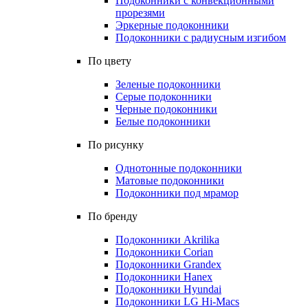
Подоконники с конвекционными
прорезями
Эркерные подоконники
Подоконники с радиусным изгибом
По цвету
Зеленые подоконники
Серые подоконники
Черные подоконники
Белые подоконники
По рисунку
Однотонные подоконники
Матовые подоконники
Подоконники под мрамор
По бренду
Подоконники Akrilika
Подоконники Corian
Подоконники Grandex
Подоконники Hanex
Подоконники Hyundai
Подоконники LG Hi-Macs