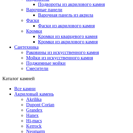
Подвороты из акрилового камня
Варочные панели
Варочная панель из акрила
Фаски
Фаски из акрилового камня
Кромки
Кромки из кварцевого камня
Кромки из акрилового камня
Сантехника
Раковины из искусственного камня
Мойки из искусственного камня
Поджимные мойки
Смесители
Каталог камней
Все камни
Акриловый камень
Akrilika
Dupont Corian
Grandex
Hanex
Hi-macs
Kerrock
Neomarm