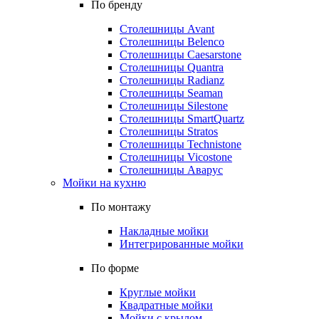
По бренду
Столешницы Avant
Столешницы Belenco
Столешницы Caesarstone
Столешницы Quantra
Столешницы Radianz
Столешницы Seaman
Столешницы Silestone
Столешницы SmartQuartz
Столешницы Stratos
Столешницы Technistone
Столешницы Vicostone
Столешницы Аварус
Мойки на кухню
По монтажу
Накладные мойки
Интегрированные мойки
По форме
Круглые мойки
Квадратные мойки
Мойки с крылом