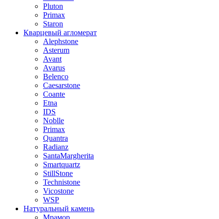
Pluton
Primax
Staron
Кварцевый агломерат
Alephstone
Asterum
Avant
Avarus
Belenco
Caesarstone
Coante
Etna
IDS
Noblle
Primax
Quantra
Radianz
SantaMargherita
Smartquartz
StillStone
Technistone
Vicostone
WSP
Натуральный камень
Мрамор