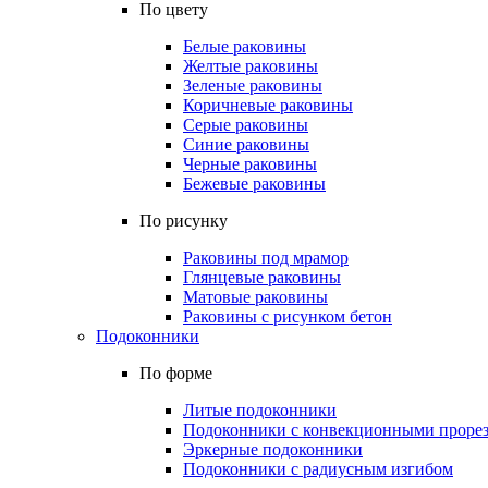
По цвету
Белые раковины
Желтые раковины
Зеленые раковины
Коричневые раковины
Серые раковины
Синие раковины
Черные раковины
Бежевые раковины
По рисунку
Раковины под мрамор
Глянцевые раковины
Матовые раковины
Раковины с рисунком бетон
Подоконники
По форме
Литые подоконники
Подоконники с конвекционными проре
Эркерные подоконники
Подоконники с радиусным изгибом