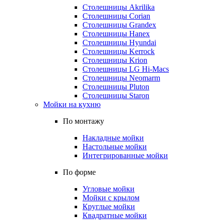
Столешницы Akrilika
Столешницы Corian
Столешницы Grandex
Столешницы Hanex
Столешницы Hyundai
Столешницы Kerrock
Столешницы Krion
Столешницы LG Hi-Macs
Столешницы Neomarm
Столешницы Pluton
Столешницы Staron
Мойки на кухню
По монтажу
Накладные мойки
Настольные мойки
Интегрированные мойки
По форме
Угловые мойки
Мойки с крылом
Круглые мойки
Квадратные мойки