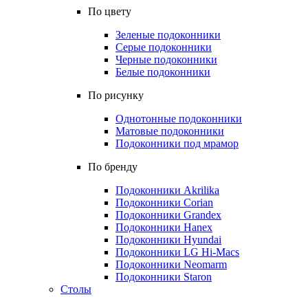
По цвету
Зеленые подоконники
Серые подоконники
Черные подоконники
Белые подоконники
По рисунку
Однотонные подоконники
Матовые подоконники
Подоконники под мрамор
По бренду
Подоконники Akrilika
Подоконники Corian
Подоконники Grandex
Подоконники Hanex
Подоконники Hyundai
Подоконники LG Hi-Macs
Подоконники Neomarm
Подоконники Staron
Столы