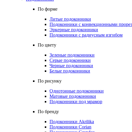
По форме
Литые подоконники
Подоконники с конвекционными проре
Эркерные подоконники
Подоконники с радиусным изгибом
По цвету
Зеленые подоконники
Серые подоконники
Черные подоконники
Белые подоконники
По рисунку
Однотонные подоконники
Матовые подоконники
Подоконники под мрамор
По бренду
Подоконники Akrilika
Подоконники Corian