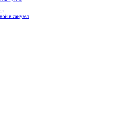
ел
ой в санузел