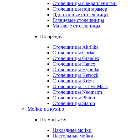
Столешницы с вкраплениями
Столешницы под мрамор
Однотонные столешницы
Глянцевые столешницы
Матовые столешницы
По бренду
Столешницы Akrilika
Столешницы Corian
Столешницы Grandex
Столешницы Hanex
Столешницы Hyundai
Столешницы Kerrock
Столешницы Krion
Столешницы LG Hi-Macs
Столешницы Neomarm
Столешницы Pluton
Столешницы Staron
Мойки на кухню
По монтажу
Накладные мойки
Настольные мойки