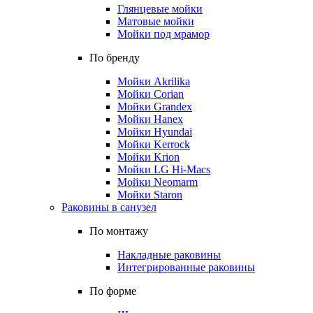
Глянцевые мойки
Матовые мойки
Мойки под мрамор
По бренду
Мойки Akrilika
Мойки Corian
Мойки Grandex
Мойки Hanex
Мойки Hyundai
Мойки Kerrock
Мойки Krion
Мойки LG Hi-Macs
Мойки Neomarm
Мойки Staron
Раковины в санузел
По монтажу
Накладные раковины
Интегрированные раковины
По форме